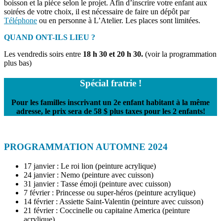
boisson et la pièce selon le projet. Afin d’inscrire votre enfant aux
soirées de votre choix, il est nécessaire de faire un dépôt par
Téléphone
ou en personne à L’Atelier. Les places sont limitées.
QUAND ONT-ILS LIEU ?
Les vendredis soirs entre
18 h 30 et 20 h 30.
(voir la programmation
plus bas)
Spécial fratrie !
Pour les familles inscrivant un 2e enfant habitant à la même
adresse, le prix sera de 58 $ plus taxes pour les 2 enfants!
PROGRAMMATION AUTOMNE 2024
17 janvier : Le roi lion (peinture acrylique)
24 janvier : Nemo (peinture avec cuisson)
31 janvier : Tasse émoji (peinture avec cuisson)
7 février : Princesse ou super-héros (peinture acrylique)
14 février : Assiette Saint-Valentin (peinture avec cuisson)
21 février : Coccinelle ou capitaine America (peinture
acrylique)